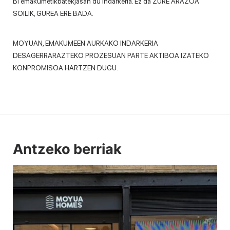
Bi emakumetikbatekjasan du indarkeria. Ez da ZURE ARAZOA
SOILIK, GUREA ERE BADA.
MOYUAN, EMAKUMEEN AURKAKO INDARKERIA
DESAGERRARAZTEKO PROZESUAN PARTE AKTIBOA IZATEKO
KONPROMISOA HARTZEN DUGU.
Antzeko berriak