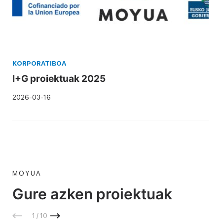
KORPORATIBOA
I+G proiektuak 2025
2026-03-16
MOYUA
Gure azken proiektuak
1 / 10