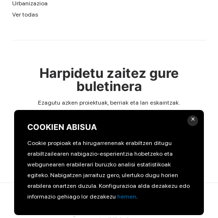
Urbanizazioa
Ver todas
Harpidetu zaitez gure
buletinera
Ezagutu azken proiektuak, berriak eta lan eskaintzak.
Email
×
COOKIEN ABISUA
Cookie propioak eta hirugarrenenak erabiltzen ditugu
erabiltzailearen nabigazio-esperientzia hobetzeko eta
webgunearen erabilerari buruzko analisi estatistikoak
egiteko. Nabigatzen jarraituz gero, ulertuko dugu horien
erabilera onartzen duzula. Konfigurazioa alda dezakezu edo
© 2026 Moyua. Eskubide guztiak erreserbatuak.
informazio gehiago lor dezakezu
hemen
.
Lege oharra
Pribatutasunaren politika
Cookie politika
Kudeaketa Integralaren Politika
Canal ético
Informe de