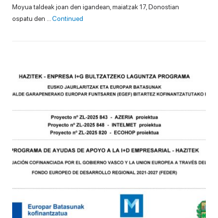
Moyua taldeak joan den igandean, maiatzak 17, Donostian
ospatu den …
Continued