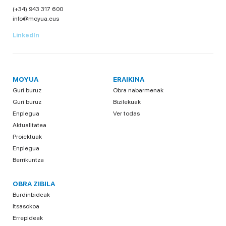
(+34) 943 317 600
info@moyua.eus
LinkedIn
MOYUA
ERAIKINA
Guri buruz
Obra nabarmenak
Guri buruz
Bizilekuak
Enplegua
Ver todas
Aktualitatea
Proiektuak
Enplegua
Berrikuntza
OBRA ZIBILA
Burdinbideak
Itsasokoa
Errepideak