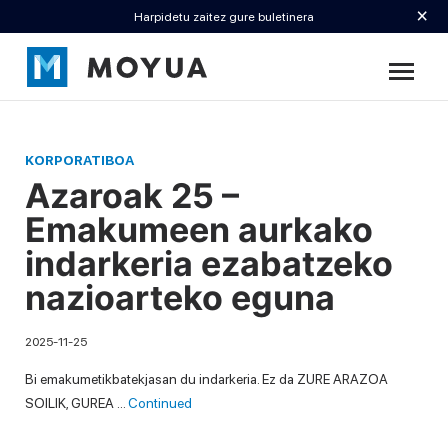
×
Harpidetu zaitez gure buletinera
KORPORATIBOA
Azaroak 25 –
Emakumeen aurkako
indarkeria ezabatzeko
nazioarteko eguna
2025-11-25
Bi emakumetikbatekjasan du indarkeria. Ez da ZURE ARAZOA
SOILIK, GUREA …
Continued