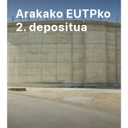
Arakako EUTPko
2. depositua