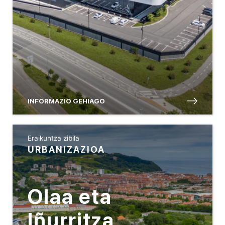
INFORMAZIO GEHIAGO
Eraikuntza zibila
URBANIZAZIOA
Olaa eta
Iñurritza