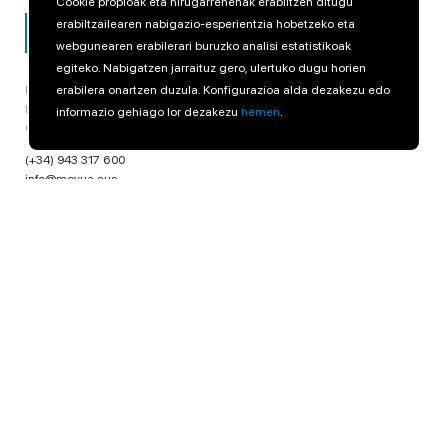
Cookie propioak eta hirugarrenenak erabiltzen ditugu
erabiltzailearen nabigazio-esperientzia hobetzeko eta
webgunearen erabilerari buruzko analisi estatistikoak
egiteko. Nabigatzen jarraituz gero, ulertuko dugu horien
erabilera onartzen duzula. Konfigurazioa alda dezakezu edo
Errotaburu Pasealekua, 1 - 5
Donostia - San Sebastián
informazio gehiago lor dezakezu
hemen
.
Gipuzkoa España
(+34) 943 317 600
info@moyua.eus
LinkedIn
MOYUA
ERAIKINA
Guri buruz
Obra nabarmenak
Guri buruz
Bizilekuak
Enplegua
Ver todas
Aktualitatea
Proiektuak
Enplegua