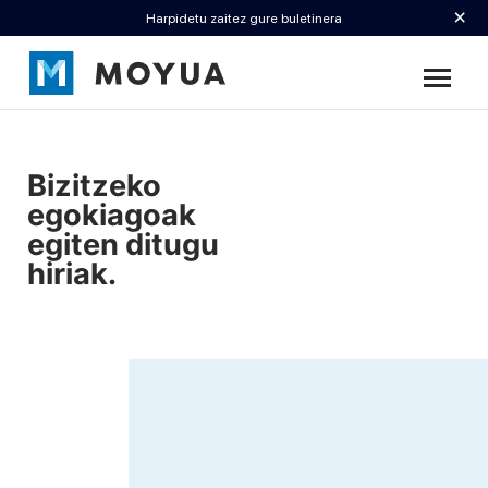
×
Harpidetu zaitez gure buletinera
Bizitzeko
egokiagoak
egiten ditugu
hiriak.