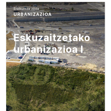
Eraikuntza zibila
URBANIZAZIOA
Eskuzaitzetako
urbanizazioa I