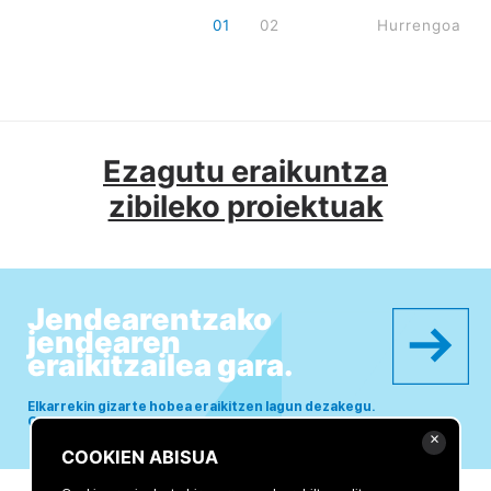
01
02
Hurrengoa
Ezagutu eraikuntza
zibileko proiektuak
Jendearentzako
jendearen
eraikitzailea gara.
Elkarrekin gizarte hobea eraikitzen lagun dezakegu.
Gurekin lan egin nahi duzu?
×
COOKIEN ABISUA