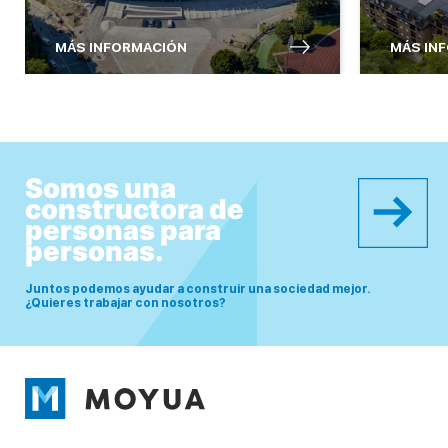
MÁS INFORMACIÓN
MÁS IN
Somos una
constructora de
personas para
personas.
Juntos podemos ayudar a construir una sociedad mejor.
¿Quieres trabajar con nosotros?