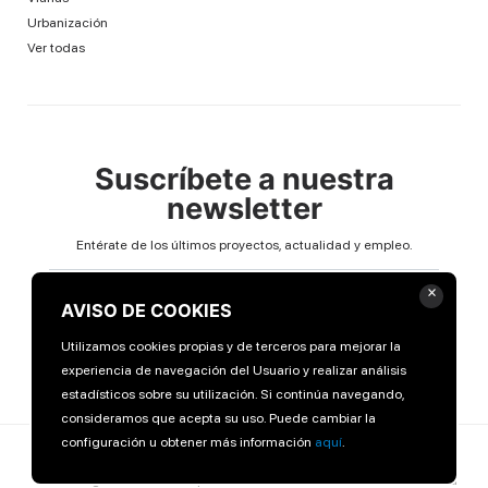
Urbanización
Ver todas
Suscríbete a nuestra
newsletter
Entérate de los últimos proyectos, actualidad y empleo.
Email
×
AVISO DE COOKIES
Utilizamos cookies propias y de terceros para mejorar la
experiencia de navegación del Usuario y realizar análisis
estadísticos sobre su utilización. Si continúa navegando,
consideramos que acepta su uso. Puede cambiar la
configuración u obtener más información
aquí
.
© 2026 Moyua. Todos los derechos reservados.
Aviso legal
Política de privacidad
Política de cookies
Política