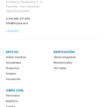
Errotaburu Pasealekua, 1 - 5
Donostia - San Sebastián
Gipuzkoa España
(+34) 943 317 600
info@moyua.eus
LinkedIn
MOYUA
EDIFICACIÓN
Sobre nosotros
Obras singulares
Actualidad
Residenciales
Proyectos
Ver todas
Empleo
Innovación
OBRA CIVIL
Ferroviario
Marítimo
Viarias