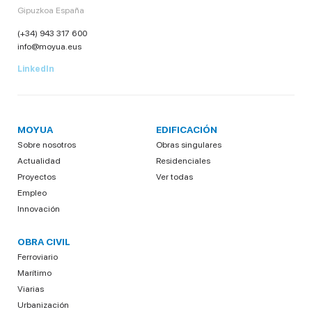
Gipuzkoa España
(+34) 943 317 600
info@moyua.eus
LinkedIn
MOYUA
EDIFICACIÓN
Sobre nosotros
Obras singulares
Actualidad
Residenciales
Proyectos
Ver todas
Empleo
Innovación
OBRA CIVIL
Ferroviario
Marítimo
Viarias
Urbanización