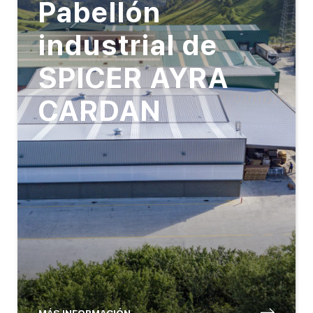
Pabellón
industrial de
SPICER AYRA
CARDAN
MÁS INFORMACIÓN