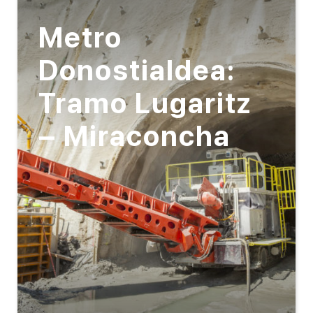
Metro
Donostialdea:
Tramo Lugaritz
– Miraconcha