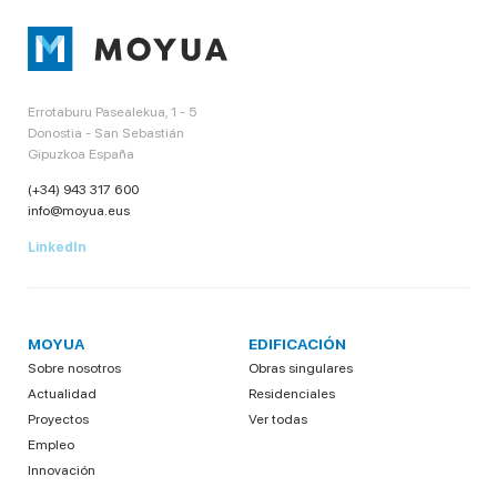
Errotaburu Pasealekua, 1 - 5
Donostia - San Sebastián
Gipuzkoa España
(+34) 943 317 600
info@moyua.eus
LinkedIn
MOYUA
EDIFICACIÓN
Sobre nosotros
Obras singulares
Actualidad
Residenciales
Proyectos
Ver todas
Empleo
Innovación