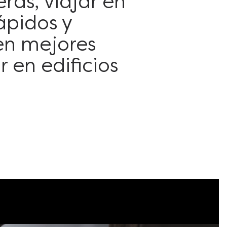
ras, viajar en
ápidos y
 en mejores
r en edificios