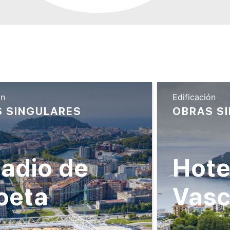
ón
Edificación
 SINGULARES
OBRAS S
adio de
Hote
oeta
Vas