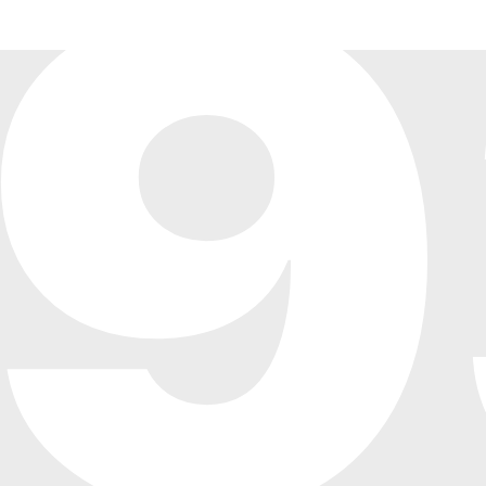
9
al
a