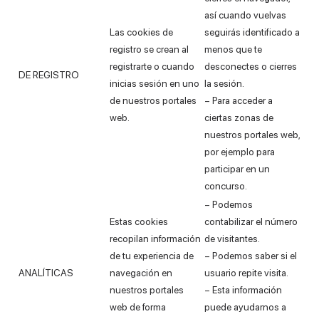
así cuando vuelvas
Las cookies de
seguirás identificado a
registro se crean al
menos que te
registrarte o cuando
desconectes o cierres
DE REGISTRO
inicias sesión en uno
la sesión.
de nuestros portales
– Para acceder a
web.
ciertas zonas de
nuestros portales web,
por ejemplo para
participar en un
concurso.
– Podemos
Estas cookies
contabilizar el número
recopilan información
de visitantes.
de tu experiencia de
– Podemos saber si el
ANALÍTICAS
navegación en
usuario repite visita.
nuestros portales
– Esta información
web de forma
puede ayudarnos a