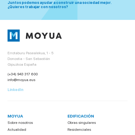
Juntos podemos ayudar a construir una sociedad mejor.
¿Quieres trabajar con nosotros?
Errotaburu Pasealekua, 1 - 5
Donostia - San Sebastián
Gipuzkoa España
(+34) 943 317 600
info@moyua.eus
LinkedIn
MOYUA
EDIFICACIÓN
Sobre nosotros
Obras singulares
Actualidad
Residenciales