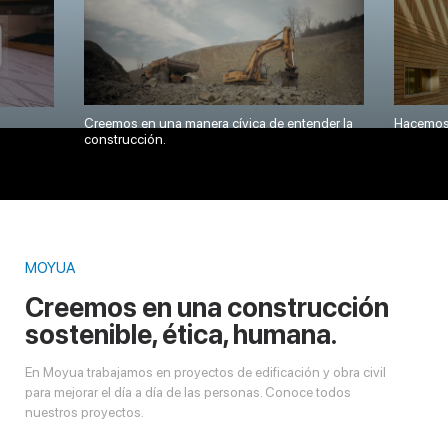
Creemos en una manera cívica de entender la
Hacemos 
construcción.
MOYUA
Creemos en una construcción
sostenible, ética, humana.
En Moyua trabajamos en proyectos de edificación y obra civil
para mejorar el día a día de las personas. Conoce todos
nuestros proyectos.