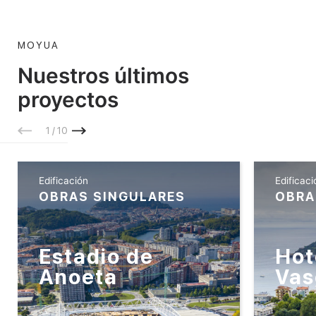
MOYUA
Nuestros últimos
proyectos
1 / 10
Edificación
Edificaci
OBRAS SINGULARES
OBRA
Estadio de
Hot
Anoeta
Vas