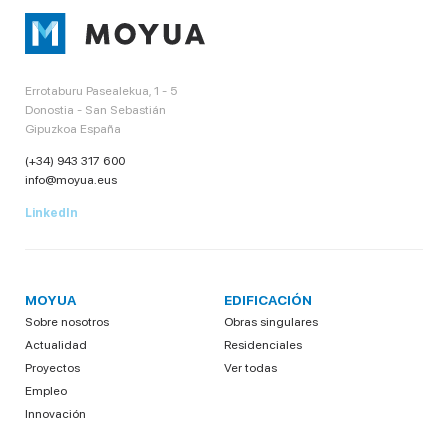
Errotaburu Pasealekua, 1 - 5
Donostia - San Sebastián
Gipuzkoa España
(+34) 943 317 600
info@moyua.eus
LinkedIn
MOYUA
EDIFICACIÓN
Sobre nosotros
Obras singulares
Actualidad
Residenciales
Proyectos
Ver todas
Empleo
Innovación