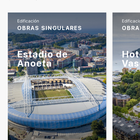
Edificación
Edificaci
OBRAS SINGULARES
OBRA
Estadio de
Hot
Anoeta
Vas