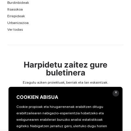
Burdinbideak
Itsasokoa
Errepideak
Urbanizazioa
Ver todas
Harpidetu zaitez gure
buletinera
Ezagutu azken proiektuak, berriak eta lan eskaintzak.
Email
×
COOKIEN ABISUA
Cookie propioak eta hirugarrenenak erabiltzen ditugu
erabiltzailearen nabigazio-esperientzia hobetzeko eta
webgunearen erabilerari buruzko analisi estatistikoak
egiteko. Nabigatzen jarraituz gero, ulertuko dugu horien