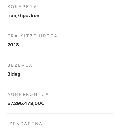
KOKAPENA
Irun, Gipuzkoa
ERAIKITZE URTEA
2018
BEZEROA
Bidegi
AURREKONTUA
67.295.478,00€
IZENDAPENA