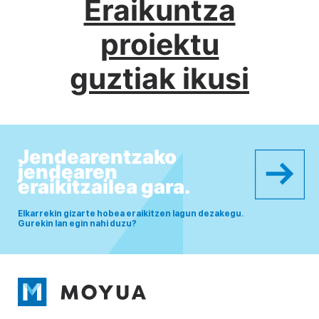
Eraikuntza
proiektu
guztiak ikusi
Jendearentzako
jendearen
eraikitzailea gara.
Elkarrekin gizarte hobea eraikitzen lagun dezakegu.
Gurekin lan egin nahi duzu?