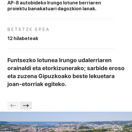
AP-8 autobideko Irungo lotune berriaren
proiektu banakatuari dagozkion lanak.
BETETZE EPEA
12 hilabeteak
Funtsezko lotunea Irungo udalerriaren
orainaldi eta etorkizunerako; sarbide eroso
eta zuzena Gipuzkoako beste lekuetara
joan-etorriak egiteko.