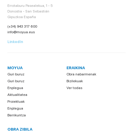
Errotaburu Pasealekua, 1 - 5
Donostia - San Sebastián
Gipuzkoa España
(+34) 943 317 600
info@moyua.eus
LinkedIn
MOYUA
ERAIKINA
Guri buruz
Obra nabarmenak
Guri buruz
Bizilekuak
Enplegua
Ver todas
Aktualitatea
Proiektuak
Enplegua
Berrikuntza
OBRA ZIBILA