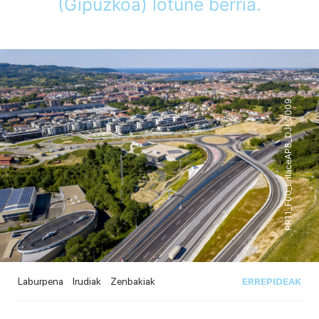
(Gipuzkoa) lotune berria.
PR11_F00_EnlaceAP8_DJI_0009
Laburpena
Irudiak
Zenbakiak
ERREPIDEAK