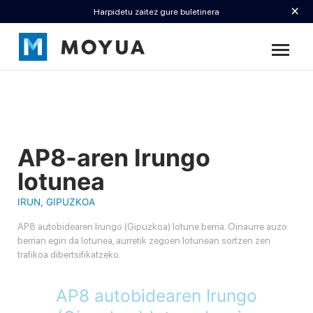
×
Harpidetu zaitez gure buletinera
AP8-aren Irungo
lotunea
IRUN, GIPUZKOA
AP8 autobidearen Irungo (Gipuzkoa) lotune berria. Oinaurre auzo
berrian egin da lotunea, aurretik zegoen lotunean sortzen zen
trafikoa dibertsifikatzeko.
AP8 autobidearen Irungo