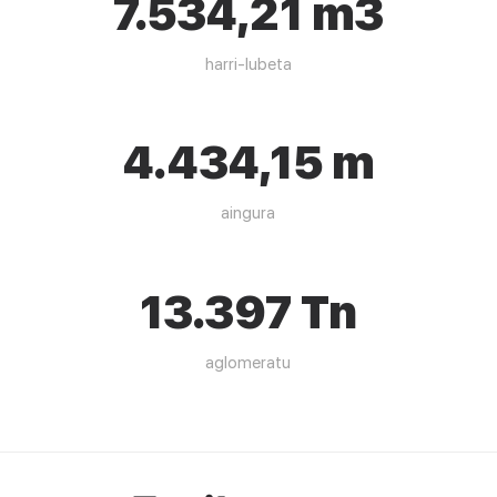
7.534,21 m3
harri-lubeta
4.434,15 m
aingura
13.397 Tn
aglomeratu