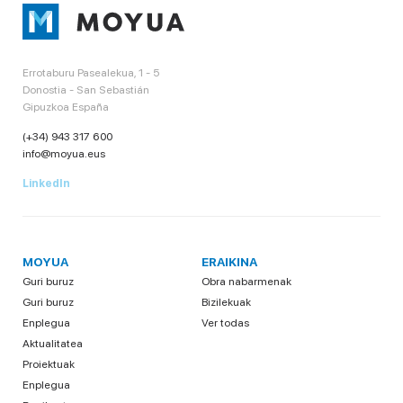
Errotaburu Pasealekua, 1 - 5
Donostia - San Sebastián
Gipuzkoa España
(+34) 943 317 600
info@moyua.eus
LinkedIn
MOYUA
ERAIKINA
Guri buruz
Obra nabarmenak
Guri buruz
Bizilekuak
Enplegua
Ver todas
Aktualitatea
Proiektuak
Enplegua