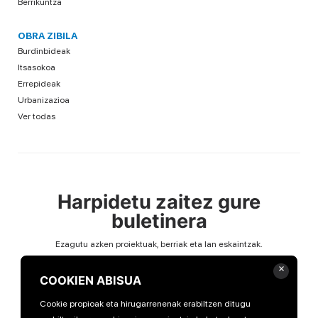
Berrikuntza
OBRA ZIBILA
Burdinbideak
Itsasokoa
Errepideak
Urbanizazioa
Ver todas
Harpidetu zaitez gure
buletinera
Ezagutu azken proiektuak, berriak eta lan eskaintzak.
Email
×
COOKIEN ABISUA
Cookie propioak eta hirugarrenenak erabiltzen ditugu