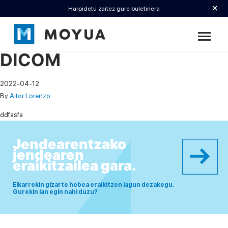
×
Harpidetu zaitez gure buletinera
DICOM
2022-04-12
By
Aitor Lorenzo
ddfasfa
Jendearentzako
jendearen
eraikitzailea gara.
Elkarrekin gizarte hobea eraikitzen lagun dezakegu.
Gurekin lan egin nahi duzu?