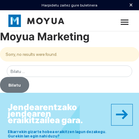
×
Harpidetu zaitez gure buletinera
Moyua Marketing
Sorry, no results were found.
Bilatu:
Jendearentzako
jendearen
eraikitzailea gara.
Elkarrekin gizarte hobea eraikitzen lagun dezakegu.
Gurekin lan egin nahi duzu?