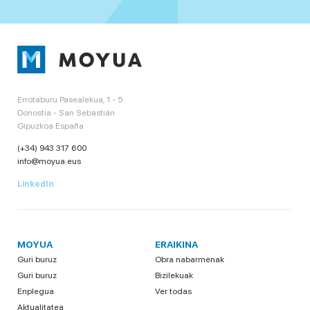
Errotaburu Pasealekua, 1 - 5
Donostia - San Sebastián
Gipuzkoa España
(+34) 943 317 600
info@moyua.eus
LinkedIn
MOYUA
ERAIKINA
Guri buruz
Obra nabarmenak
Guri buruz
Bizilekuak
Enplegua
Ver todas
Aktualitatea