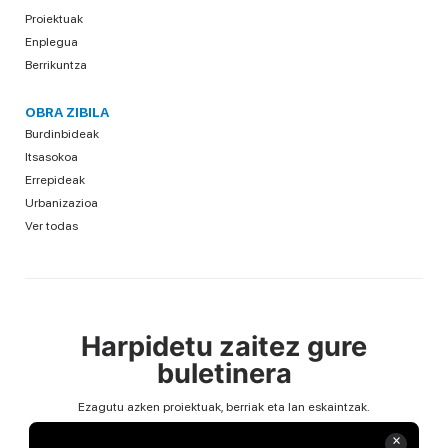
Proiektuak
Enplegua
Berrikuntza
OBRA ZIBILA
Burdinbideak
Itsasokoa
Errepideak
Urbanizazioa
Ver todas
Harpidetu zaitez gure
buletinera
Ezagutu azken proiektuak, berriak eta lan eskaintzak.
Email
×