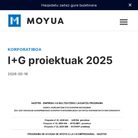
×
Harpidetu zaitez gure buletinera
KORPORATIBOA
I+G proiektuak 2025
2026-03-16