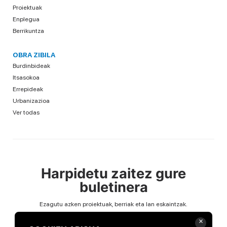
Proiektuak
Enplegua
Berrikuntza
OBRA ZIBILA
Burdinbideak
Itsasokoa
Errepideak
Urbanizazioa
Ver todas
Harpidetu zaitez gure
buletinera
Ezagutu azken proiektuak, berriak eta lan eskaintzak.
Email
×