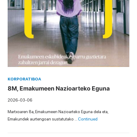
KORPORATIBOA
8M, Emakumeen Nazioarteko Eguna
2026-03-06
Martxoaren 8a, Emakumeen Nazioarteko Eguna dela eta,
Emakundek aurtengoan sustatutako …
Continued