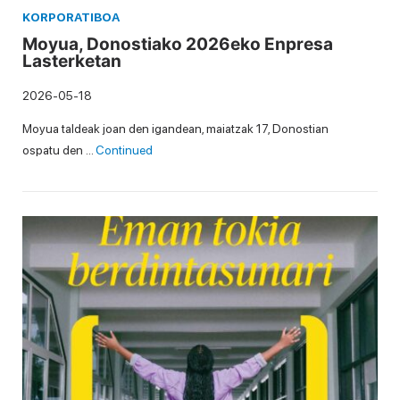
KORPORATIBOA
Moyua, Donostiako 2026eko Enpresa
Lasterketan
2026-05-18
Moyua taldeak joan den igandean, maiatzak 17, Donostian
ospatu den …
Continued