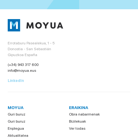
Errotaburu Pasealekua, 1 - 5
Donostia - San Sebastián
Gipuzkoa España
(+34) 943 317 600
info@moyua.eus
LinkedIn
MOYUA
ERAIKINA
Guri buruz
Obra nabarmenak
Guri buruz
Bizilekuak
Enplegua
Ver todas
Aktualitatea