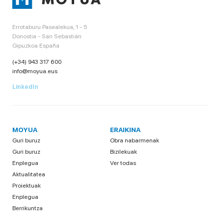
Errotaburu Pasealekua, 1 - 5
Donostia - San Sebastián
Gipuzkoa España
(+34) 943 317 600
info@moyua.eus
LinkedIn
MOYUA
ERAIKINA
Guri buruz
Obra nabarmenak
Guri buruz
Bizilekuak
Enplegua
Ver todas
Aktualitatea
Proiektuak
Enplegua
Berrikuntza