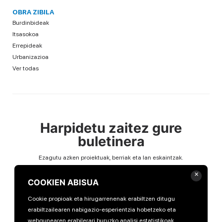
OBRA ZIBILA
Burdinbideak
Itsasokoa
Errepideak
Urbanizazioa
Ver todas
Harpidetu zaitez gure
buletinera
Ezagutu azken proiektuak, berriak eta lan eskaintzak.
×
Email
COOKIEN ABISUA
Cookie propioak eta hirugarrenenak erabiltzen ditugu
erabiltzailearen nabigazio-esperientzia hobetzeko eta
webgunearen erabilerari buruzko analisi estatistikoak