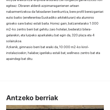
egiteaz. Obraren alderdi azpimarragarrienen artean
nabarmentzekoa da fatxadaren berrikuntza, bere profil bereizgarriari
eutsi baitio (erreferentea Euskadiko arkitekturan) eta aluminio
griseko sare batez estali baita. Horrez gain, batzarretarako 1.000
m2-ko zentro berri bat gehitu zaio hotelari, bederatzi bilera-
gelarekin, eta lurpeko aparkaleku bat egin da, 320 plaza eta 4
solairukoa.
Azkenik, gimnasio berri bat eraiki da, 10.000 m2-ko kirol-
instalazioekin; halaber, igerileku estali bat, wellness zentro bat eta
apaindegi bat ditu.
Antzeko berriak