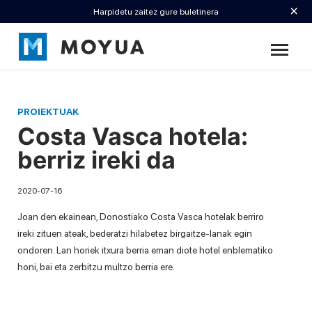
×
Harpidetu zaitez gure buletinera
PROIEKTUAK
Costa Vasca hotela:
berriz ireki da
2020-07-16
Joan den ekainean, Donostiako Costa Vasca hotelak berriro
ireki zituen ateak, bederatzi hilabetez birgaitze-lanak egin
ondoren. Lan horiek itxura berria eman diote hotel enblematiko
honi, bai eta zerbitzu multzo berria ere.