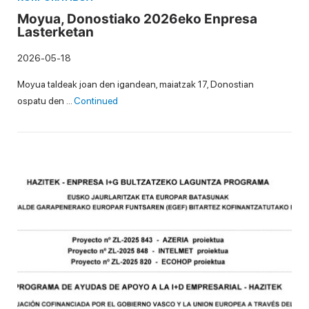
Moyua, Donostiako 2026eko Enpresa
Lasterketan
2026-05-18
Moyua taldeak joan den igandean, maiatzak 17, Donostian
ospatu den …
Continued