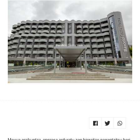
Moyua eraikuntza-enpresa arduratu zen birgaitze garrantzitsu hori