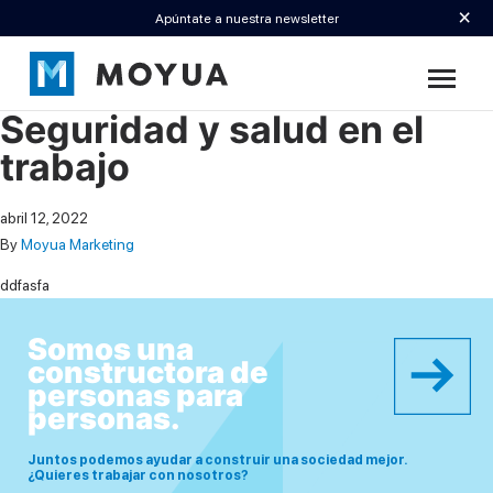
×
Apúntate a nuestra newsletter
Seguridad y salud en el
trabajo
abril 12, 2022
By
Moyua Marketing
ddfasfa
Somos una
constructora de
personas para
personas.
Juntos podemos ayudar a construir una sociedad mejor.
¿Quieres trabajar con nosotros?