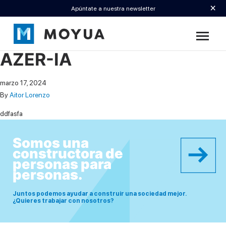
×
Apúntate a nuestra newsletter
AZER-IA
marzo 17, 2024
By
Aitor Lorenzo
ddfasfa
Somos una
constructora de
personas para
personas.
Juntos podemos ayudar a construir una sociedad mejor.
¿Quieres trabajar con nosotros?