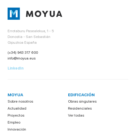
Errotaburu Pasealekua, 1 - 5
Donostia - San Sebastián
Gipuzkoa España
(+34) 943 317 600
info@moyua.eus
LinkedIn
MOYUA
EDIFICACIÓN
Sobre nosotros
Obras singulares
Actualidad
Residenciales
Proyectos
Ver todas
Empleo
Innovación