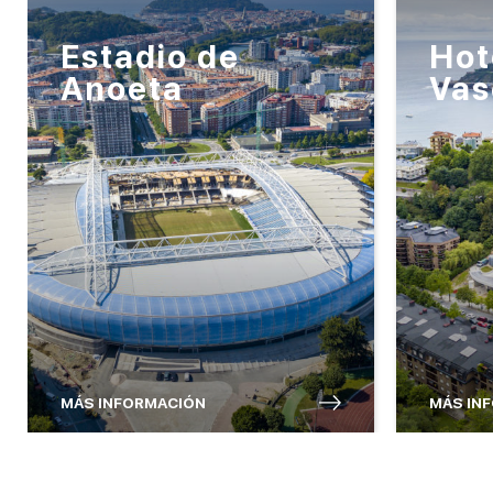
Estadio de
Hot
Anoeta
Vas
MÁS INFORMACIÓN
MÁS IN