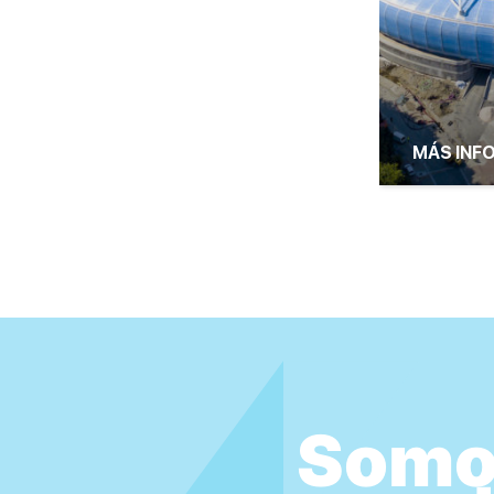
MÁS INF
Somo