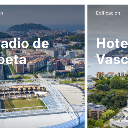
ón
Edificación
adio de
Hote
oeta
Vas