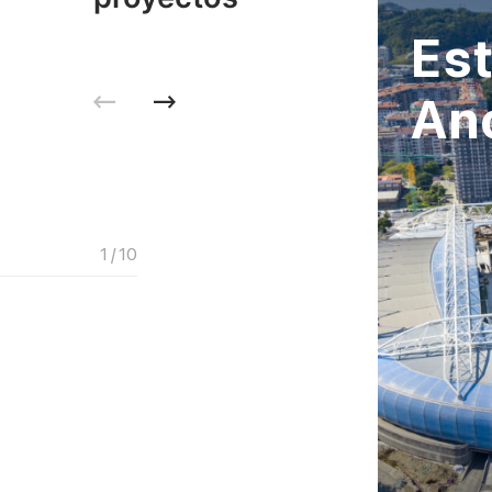
Est
An
1 / 10