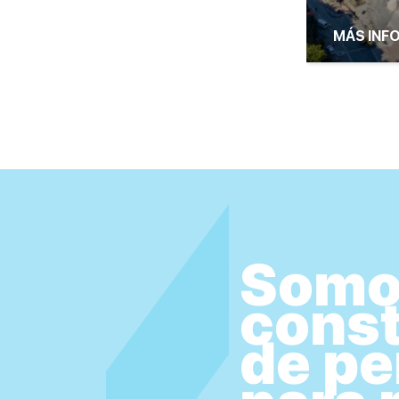
MÁS INF
Somo
const
de p