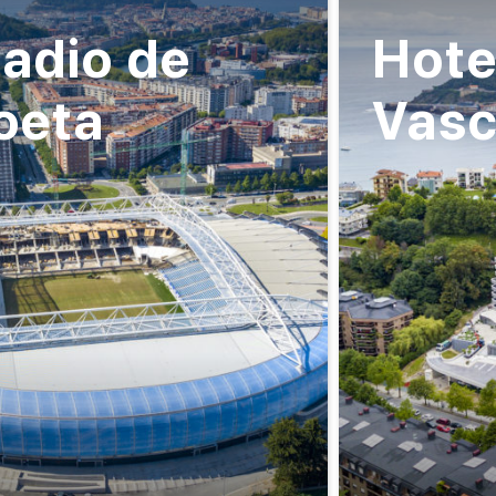
adio de
Hote
oeta
Vas