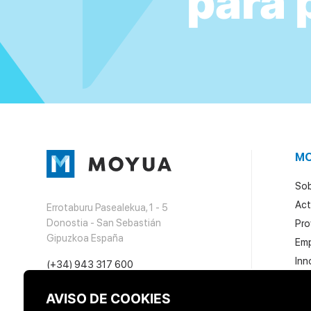
para 
M
Sob
Act
Errotaburu Pasealekua, 1 - 5
Donostia - San Sebastián
Pro
Gipuzkoa España
Em
Inn
(+34) 943 317 600
info@moyua.eus
AVISO DE COOKIES
LinkedIn