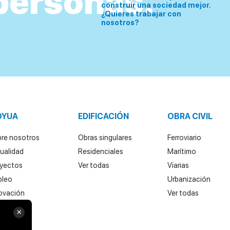
personas.
construir una sociedad mejor.
¿Quieres trabajar con
nosotros?
OYUA
EDIFICACIÓN
OBRA CIVIL
re nosotros
Obras singulares
Ferroviario
ualidad
Residenciales
Marítimo
yectos
Ver todas
Viarias
pleo
Urbanización
ovación
Ver todas
×